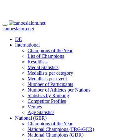
canoeslalom.net
DE
International
Champions of the Year
List of Champions
Resultlists
Medal Statistics
Medallists per category
Medallists per event
Number of Participants
Number of Athletes per Nations
Statistics by Ranking
Competitor Profiles
Venues
Age Statistics
National (GER)
Champions of the Year
National Champions (FRG/GER)
National Champions (GDR)