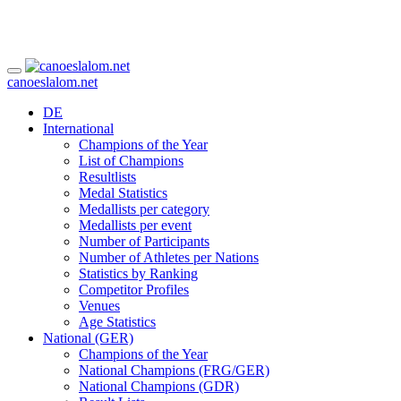
canoeslalom.net
DE
International
Champions of the Year
List of Champions
Resultlists
Medal Statistics
Medallists per category
Medallists per event
Number of Participants
Number of Athletes per Nations
Statistics by Ranking
Competitor Profiles
Venues
Age Statistics
National (GER)
Champions of the Year
National Champions (FRG/GER)
National Champions (GDR)