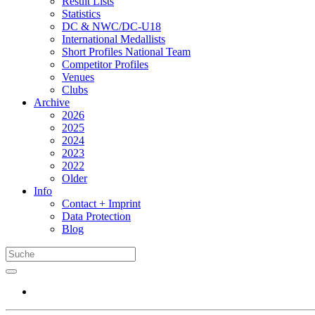
Result Lists
Statistics
DC & NWC/DC-U18
International Medallists
Short Profiles National Team
Competitor Profiles
Venues
Clubs
Archive
2026
2025
2024
2023
2022
Older
Info
Contact + Imprint
Data Protection
Blog