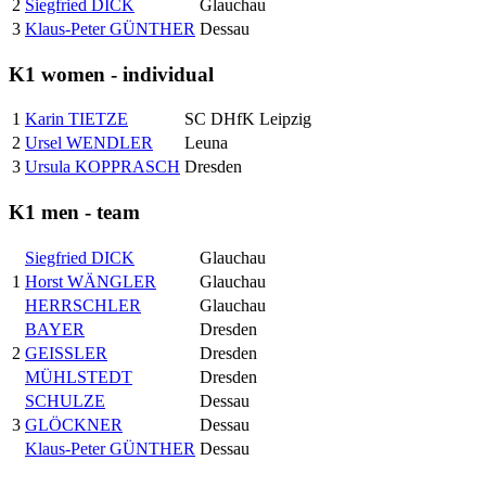
2
Siegfried DICK
Glauchau
3
Klaus-Peter GÜNTHER
Dessau
K1 women - individual
1
Karin TIETZE
SC DHfK Leipzig
2
Ursel WENDLER
Leuna
3
Ursula KOPPRASCH
Dresden
K1 men - team
Siegfried DICK
Glauchau
1
Horst WÄNGLER
Glauchau
HERRSCHLER
Glauchau
BAYER
Dresden
2
GEISSLER
Dresden
MÜHLSTEDT
Dresden
SCHULZE
Dessau
3
GLÖCKNER
Dessau
Klaus-Peter GÜNTHER
Dessau