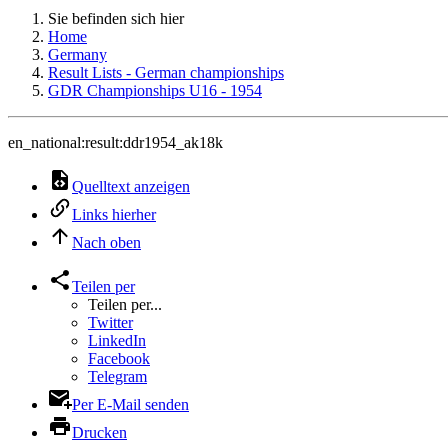
Sie befinden sich hier
Home
Germany
Result Lists - German championships
GDR Championships U16 - 1954
en_national:result:ddr1954_ak18k
Quelltext anzeigen
Links hierher
Nach oben
Teilen per
Teilen per...
Twitter
LinkedIn
Facebook
Telegram
Per E-Mail senden
Drucken