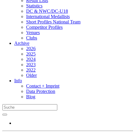
Result Lists
Statistics
DC & NWC/DC-U18
International Medallists
Short Profiles National Team
Competitor Profiles
Venues
Clubs
Archive
2026
2025
2024
2023
2022
Older
Info
Contact + Imprint
Data Protection
Blog