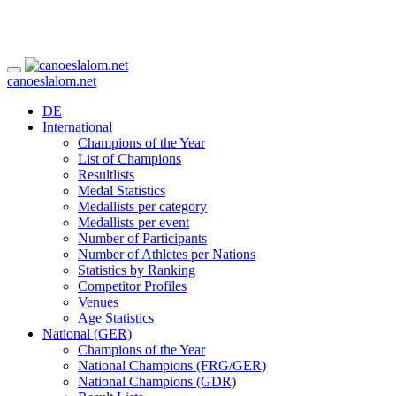
canoeslalom.net
DE
International
Champions of the Year
List of Champions
Resultlists
Medal Statistics
Medallists per category
Medallists per event
Number of Participants
Number of Athletes per Nations
Statistics by Ranking
Competitor Profiles
Venues
Age Statistics
National (GER)
Champions of the Year
National Champions (FRG/GER)
National Champions (GDR)