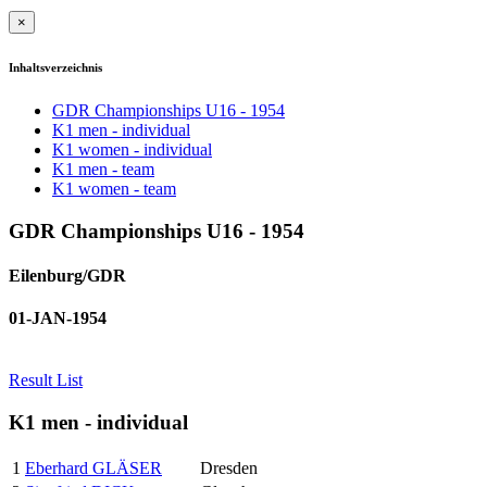
×
Inhaltsverzeichnis
GDR Championships U16 - 1954
K1 men - individual
K1 women - individual
K1 men - team
K1 women - team
GDR Championships U16 - 1954
Eilenburg/GDR
01-JAN-1954
Result List
K1 men - individual
1
Eberhard GLÄSER
Dresden