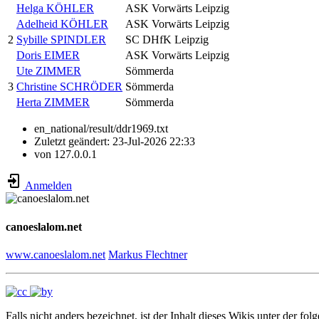
Helga KÖHLER
ASK Vorwärts Leipzig
Adelheid KÖHLER
ASK Vorwärts Leipzig
2
Sybille SPINDLER
SC DHfK Leipzig
Doris EIMER
ASK Vorwärts Leipzig
Ute ZIMMER
Sömmerda
3
Christine SCHRÖDER
Sömmerda
Herta ZIMMER
Sömmerda
en_national/result/ddr1969.txt
Zuletzt geändert:
23-Jul-2026 22:33
von
127.0.0.1
Anmelden
canoeslalom.net
www.canoeslalom.net
Markus Flechtner
Falls nicht anders bezeichnet, ist der Inhalt dieses Wikis unter der fol