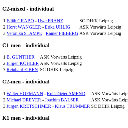
C2-mixed - individual
1
Edith GRABO
-
Uwe FRANZ
SC DHfK Leipzig
2
Horst WÄNGLER
-
Erika UHLIG
ASK Vorwärts Leipzig
3
Veronika STAMPE
-
Rainer FIEBERG
ASK Vorwärts Leipzig
C1-men - individual
1
B. GÜNTHER
ASK Vorwärts Leipzig
2
Jürgen KÖHLER
ASK Vorwärts Leipzig
3
Reinhard EIBEN
SC DHfK Leipzig
C2-men - individual
1
Walter HOFMANN
-
Rolf-Dieter AMEND
ASK Vorwärts Leip
2
Michael DREYER
-
Joachim BALSER
ASK Vorwärts Leip
3
Jürgen KRETSCHMER
-
Klaus TRUMMER
SC DHfK Leipzig
K1 men - individual