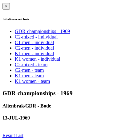
×
Inhaltsverzeichnis
GDR-championships - 1969
C2-mixed - individual
C1-men - individual
C2-men - individual
K1 men - individual
K1 women - individual
C2-mixed - team
C2-men - team
K1 men - team
K1 women - team
GDR-championships - 1969
Altenbrak/GDR - Bode
13-JUL-1969
Result List