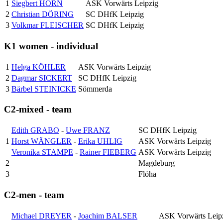
1
Siegbert HORN
ASK Vorwärts Leipzig
2
Christian DÖRING
SC DHfK Leipzig
3
Volkmar FLEISCHER
SC DHfK Leipzig
K1 women - individual
1
Helga KÖHLER
ASK Vorwärts Leipzig
2
Dagmar SICKERT
SC DHfK Leipzig
3
Bärbel STEINICKE
Sömmerda
C2-mixed - team
Edith GRABO
-
Uwe FRANZ
SC DHfK Leipzig
1
Horst WÄNGLER
-
Erika UHLIG
ASK Vorwärts Leipzig
Veronika STAMPE
-
Rainer FIEBERG
ASK Vorwärts Leipzig
2
Magdeburg
3
Flöha
C2-men - team
Michael DREYER
-
Joachim BALSER
ASK Vorwärts Leip