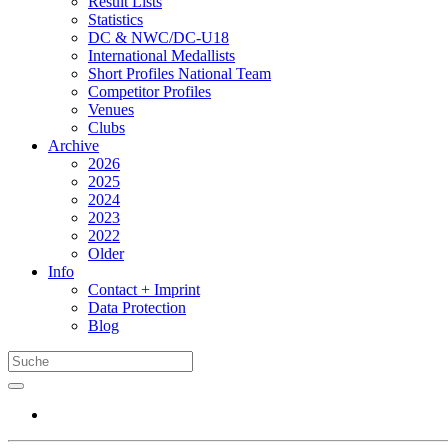
Result Lists
Statistics
DC & NWC/DC-U18
International Medallists
Short Profiles National Team
Competitor Profiles
Venues
Clubs
Archive
2026
2025
2024
2023
2022
Older
Info
Contact + Imprint
Data Protection
Blog