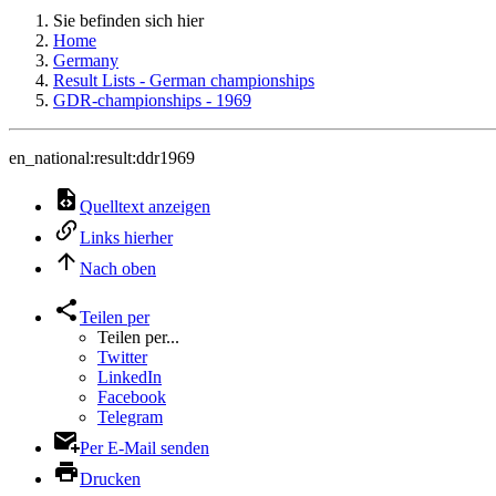
Sie befinden sich hier
Home
Germany
Result Lists - German championships
GDR-championships - 1969
en_national:result:ddr1969
Quelltext anzeigen
Links hierher
Nach oben
Teilen per
Teilen per...
Twitter
LinkedIn
Facebook
Telegram
Per E-Mail senden
Drucken