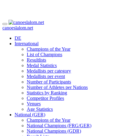
canoeslalom.net
DE
International
Champions of the Year
List of Champions
Resultlists
Medal Statistics
Medallists per category
Medallists per event
Number of Participants
Number of Athletes per Nations
Statistics by Ranking
Competitor Profiles
Venues
Age Statistics
National (GER)
Champions of the Year
National Champions (FRG/GER)
National Champions (GDR)