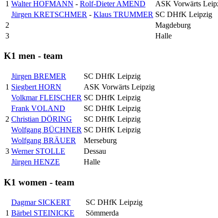
1
Walter HOFMANN
-
Rolf-Dieter AMEND
ASK Vorwärts Leip
Jürgen KRETSCHMER
-
Klaus TRUMMER
SC DHfK Leipzig
2
Magdeburg
3
Halle
K1 men - team
Jürgen BREMER
SC DHfK Leipzig
1
Siegbert HORN
ASK Vorwärts Leipzig
Volkmar FLEISCHER
SC DHfK Leipzig
Frank VOLAND
SC DHfK Leipzig
2
Christian DÖRING
SC DHfK Leipzig
Wolfgang BÜCHNER
SC DHfK Leipzig
Wolfgang BRÄUER
Merseburg
3
Werner STOLLE
Dessau
Jürgen HENZE
Halle
K1 women - team
Dagmar SICKERT
SC DHfK Leipzig
1
Bärbel STEINICKE
Sömmerda