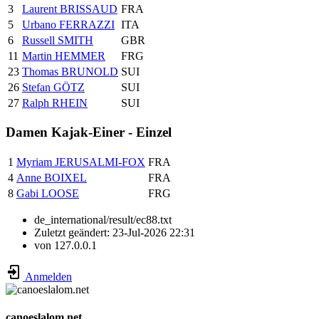
3
Laurent BRISSAUD
FRA
5
Urbano FERRAZZI
ITA
6
Russell SMITH
GBR
11
Martin HEMMER
FRG
23
Thomas BRUNOLD
SUI
26
Stefan GÖTZ
SUI
27
Ralph RHEIN
SUI
Damen Kajak-Einer - Einzel
1
Myriam JERUSALMI-FOX
FRA
4
Anne BOIXEL
FRA
8
Gabi LOOSE
FRG
de_international/result/ec88.txt
Zuletzt geändert:
23-Jul-2026 22:31
von
127.0.0.1
Anmelden
canoeslalom.net