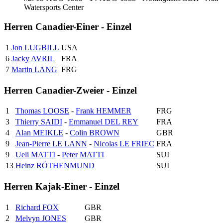
Watersports Center
Herren Canadier-Einer - Einzel
1
Jon LUGBILL
USA
6
Jacky AVRIL
FRA
7
Martin LANG
FRG
Herren Canadier-Zweier - Einzel
1
Thomas LOOSE
-
Frank HEMMER
FRG
3
Thierry SAIDI
-
Emmanuel DEL REY
FRA
4
Alan MEIKLE
-
Colin BROWN
GBR
9
Jean-Pierre LE LANN
-
Nicolas LE FRIEC
FRA
9
Ueli MATTI
-
Peter MATTI
SUI
13
Heinz RÖTHENMUND
SUI
Herren Kajak-Einer - Einzel
1
Richard FOX
GBR
2
Melvyn JONES
GBR