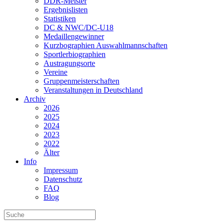
DDR-Meister
Ergebnislisten
Statistiken
DC & NWC/DC-U18
Medaillengewinner
Kurzbographien Auswahlmannschaften
Sportlerbiographien
Austragungsorte
Vereine
Gruppenmeisterschaften
Veranstaltungen in Deutschland
Archiv
2026
2025
2024
2023
2022
Älter
Info
Impressum
Datenschutz
FAQ
Blog