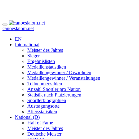
canoeslalom.net
EN
International
Meister des Jahres
Sieger
Ergebnislisten
Medaillenstatistiken
Medaillengewinner / Disziplinen
Medaillengewinner / Veranstaltungen
Teilnehmerzahlen
Anzahl Sportler pro Nation
Statistik nach Platzierungen
Sportlerbiographien
Austragungsorte
Altersstatisiken
National (D)
Hall of Fame
Meister des Jahres
Deutsche Meister