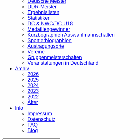
Deutsche Meister
DDR-Meister
Ergebnislisten
Statistiken
DC & NWC/DC-U18
Medaillengewinner
Kurzbographien Auswahlmannschaften
Sportlerbiographien
Austragungsorte
Vereine
Gruppenmeisterschaften
Veranstaltungen in Deutschland
Archiv
2026
2025
2024
2023
2022
Älter
Info
Impressum
Datenschutz
FAQ
Blog