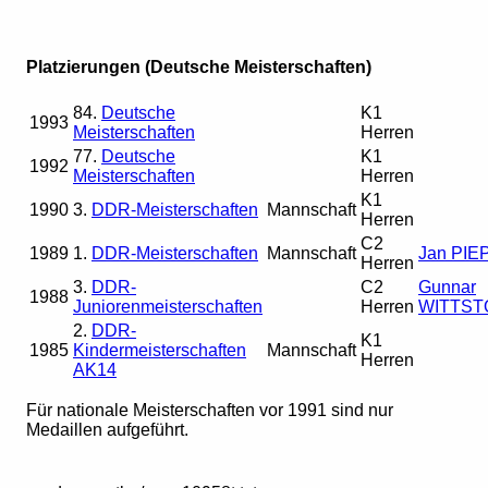
Platzierungen (Deutsche Meisterschaften)
84.
Deutsche
K1
1993
Meisterschaften
Herren
77.
Deutsche
K1
1992
Meisterschaften
Herren
K1
1990
3.
DDR-Meisterschaften
Mannschaft
Herren
C2
1989
1.
DDR-Meisterschaften
Mannschaft
Jan PIE
Herren
3.
DDR-
C2
Gunnar
1988
Juniorenmeisterschaften
Herren
WITTST
2.
DDR-
K1
1985
Kindermeisterschaften
Mannschaft
Herren
AK14
Für nationale Meisterschaften vor 1991 sind nur
Medaillen aufgeführt.