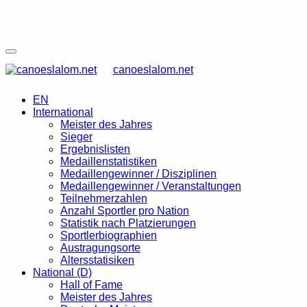
canoeslalom.net
EN
International
Meister des Jahres
Sieger
Ergebnislisten
Medaillenstatistiken
Medaillengewinner / Disziplinen
Medaillengewinner / Veranstaltungen
Teilnehmerzahlen
Anzahl Sportler pro Nation
Statistik nach Platzierungen
Sportlerbiographien
Austragungsorte
Altersstatisiken
National (D)
Hall of Fame
Meister des Jahres