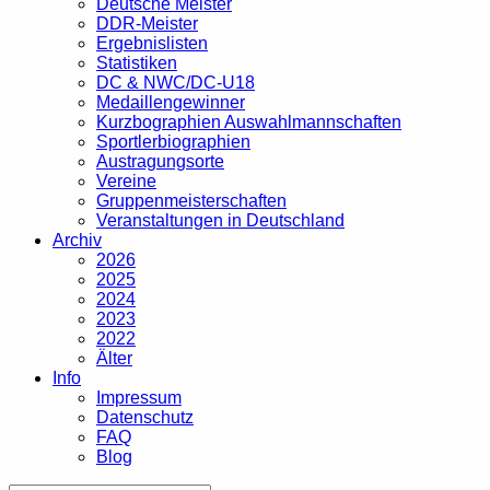
Deutsche Meister
DDR-Meister
Ergebnislisten
Statistiken
DC & NWC/DC-U18
Medaillengewinner
Kurzbographien Auswahlmannschaften
Sportlerbiographien
Austragungsorte
Vereine
Gruppenmeisterschaften
Veranstaltungen in Deutschland
Archiv
2026
2025
2024
2023
2022
Älter
Info
Impressum
Datenschutz
FAQ
Blog