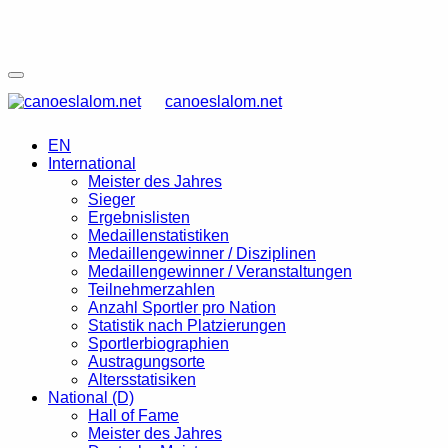
canoeslalom.net
EN
International
Meister des Jahres
Sieger
Ergebnislisten
Medaillenstatistiken
Medaillengewinner / Disziplinen
Medaillengewinner / Veranstaltungen
Teilnehmerzahlen
Anzahl Sportler pro Nation
Statistik nach Platzierungen
Sportlerbiographien
Austragungsorte
Altersstatisiken
National (D)
Hall of Fame
Meister des Jahres