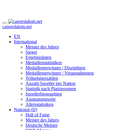
canoeslalom.net
EN
International
Meister des Jahres
Sieger
Ergebnislisten
Medaillenstatistiken
Medaillengewinner / Disziplinen
Medaillengewinner / Veranstaltungen
Teilnehmerzahlen
Anzahl Sportler pro Nation
Statistik nach Platzierungen
Sportlerbiographien
Austragungsorte
Altersstatisiken
National (D)
Hall of Fame
Meister des Jahres
Deutsche Meister