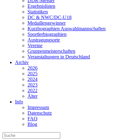
DDR-Meister
Ergebnislisten
Statistiken
DC & NWC/DC-U18
Medaillengewinner
Kurzbographien Auswahlmannschaften
Sportlerbiographien
Austragungsorte
Vereine
Gruppenmeisterschaften
Veranstaltungen in Deutschland
Archiv
2026
2025
2024
2023
2022
Älter
Info
Impressum
Datenschutz
FAQ
Blog