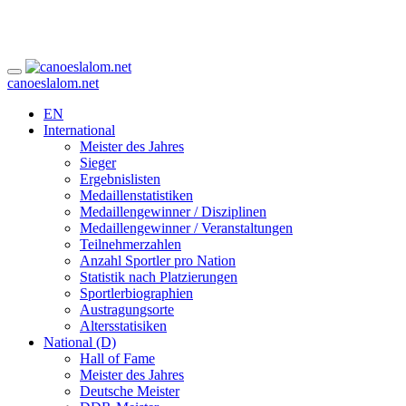
canoeslalom.net
EN
International
Meister des Jahres
Sieger
Ergebnislisten
Medaillenstatistiken
Medaillengewinner / Disziplinen
Medaillengewinner / Veranstaltungen
Teilnehmerzahlen
Anzahl Sportler pro Nation
Statistik nach Platzierungen
Sportlerbiographien
Austragungsorte
Altersstatisiken
National (D)
Hall of Fame
Meister des Jahres
Deutsche Meister