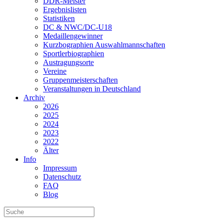
DDR-Meister
Ergebnislisten
Statistiken
DC & NWC/DC-U18
Medaillengewinner
Kurzbographien Auswahlmannschaften
Sportlerbiographien
Austragungsorte
Vereine
Gruppenmeisterschaften
Veranstaltungen in Deutschland
Archiv
2026
2025
2024
2023
2022
Älter
Info
Impressum
Datenschutz
FAQ
Blog