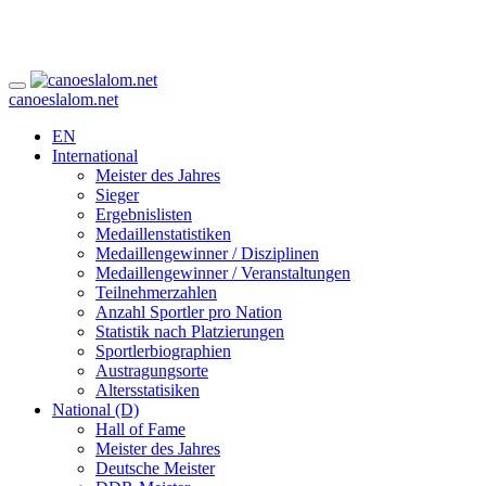
canoeslalom.net
EN
International
Meister des Jahres
Sieger
Ergebnislisten
Medaillenstatistiken
Medaillengewinner / Disziplinen
Medaillengewinner / Veranstaltungen
Teilnehmerzahlen
Anzahl Sportler pro Nation
Statistik nach Platzierungen
Sportlerbiographien
Austragungsorte
Altersstatisiken
National (D)
Hall of Fame
Meister des Jahres
Deutsche Meister