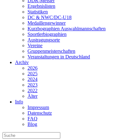
DDR-Meister
Ergebnislisten
Statistiken
DC & NWC/DC-U18
Medaillengewinner
Kurzbographien Auswahlmannschaften
Sportlerbiographien
Austragungsorte
Vereine
Gruppenmeisterschaften
Veranstaltungen in Deutschland
Archiv
2026
2025
2024
2023
2022
Älter
Info
Impressum
Datenschutz
FAQ
Blog