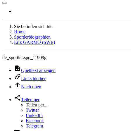
Sie befinden sich hier
Home
Sportlerbiographien
Erik GARMO (SWE)
de_sportler:spo_11909g
Quelltext anzeigen
Links hierher
Nach oben
Teilen per
Teilen per...
Twitter
LinkedIn
Facebook
Telegram