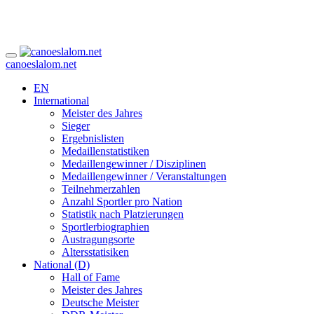
canoeslalom.net
EN
International
Meister des Jahres
Sieger
Ergebnislisten
Medaillenstatistiken
Medaillengewinner / Disziplinen
Medaillengewinner / Veranstaltungen
Teilnehmerzahlen
Anzahl Sportler pro Nation
Statistik nach Platzierungen
Sportlerbiographien
Austragungsorte
Altersstatisiken
National (D)
Hall of Fame
Meister des Jahres
Deutsche Meister