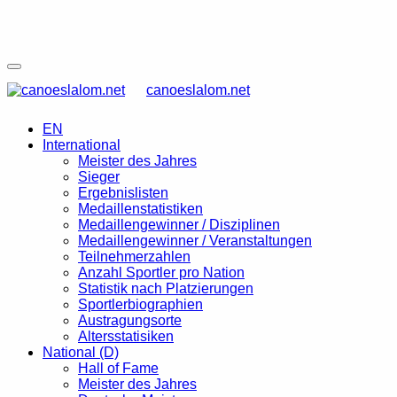
canoeslalom.net
EN
International
Meister des Jahres
Sieger
Ergebnislisten
Medaillenstatistiken
Medaillengewinner / Disziplinen
Medaillengewinner / Veranstaltungen
Teilnehmerzahlen
Anzahl Sportler pro Nation
Statistik nach Platzierungen
Sportlerbiographien
Austragungsorte
Altersstatisiken
National (D)
Hall of Fame
Meister des Jahres