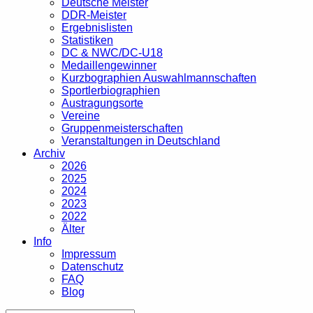
Deutsche Meister
DDR-Meister
Ergebnislisten
Statistiken
DC & NWC/DC-U18
Medaillengewinner
Kurzbographien Auswahlmannschaften
Sportlerbiographien
Austragungsorte
Vereine
Gruppenmeisterschaften
Veranstaltungen in Deutschland
Archiv
2026
2025
2024
2023
2022
Älter
Info
Impressum
Datenschutz
FAQ
Blog