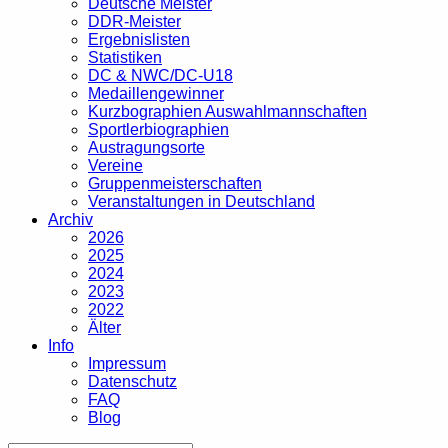
Deutsche Meister
DDR-Meister
Ergebnislisten
Statistiken
DC & NWC/DC-U18
Medaillengewinner
Kurzbographien Auswahlmannschaften
Sportlerbiographien
Austragungsorte
Vereine
Gruppenmeisterschaften
Veranstaltungen in Deutschland
Archiv
2026
2025
2024
2023
2022
Älter
Info
Impressum
Datenschutz
FAQ
Blog