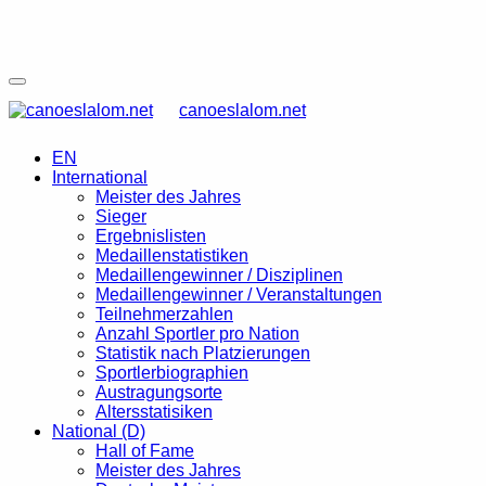
canoeslalom.net
EN
International
Meister des Jahres
Sieger
Ergebnislisten
Medaillenstatistiken
Medaillengewinner / Disziplinen
Medaillengewinner / Veranstaltungen
Teilnehmerzahlen
Anzahl Sportler pro Nation
Statistik nach Platzierungen
Sportlerbiographien
Austragungsorte
Altersstatisiken
National (D)
Hall of Fame
Meister des Jahres