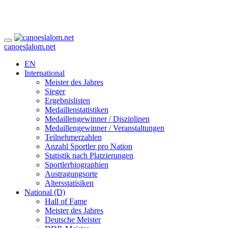
canoeslalom.net
EN
International
Meister des Jahres
Sieger
Ergebnislisten
Medaillenstatistiken
Medaillengewinner / Disziplinen
Medaillengewinner / Veranstaltungen
Teilnehmerzahlen
Anzahl Sportler pro Nation
Statistik nach Platzierungen
Sportlerbiographien
Austragungsorte
Altersstatisiken
National (D)
Hall of Fame
Meister des Jahres
Deutsche Meister