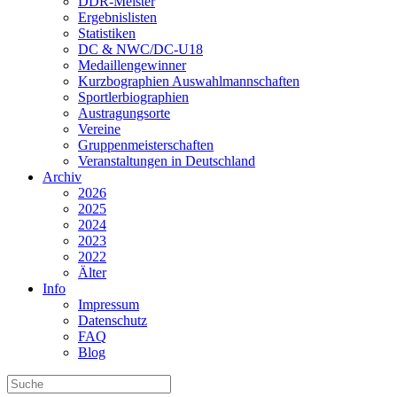
DDR-Meister
Ergebnislisten
Statistiken
DC & NWC/DC-U18
Medaillengewinner
Kurzbographien Auswahlmannschaften
Sportlerbiographien
Austragungsorte
Vereine
Gruppenmeisterschaften
Veranstaltungen in Deutschland
Archiv
2026
2025
2024
2023
2022
Älter
Info
Impressum
Datenschutz
FAQ
Blog