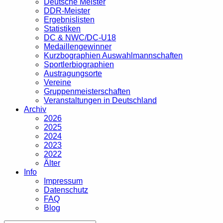
Deutsche Meister
DDR-Meister
Ergebnislisten
Statistiken
DC & NWC/DC-U18
Medaillengewinner
Kurzbographien Auswahlmannschaften
Sportlerbiographien
Austragungsorte
Vereine
Gruppenmeisterschaften
Veranstaltungen in Deutschland
Archiv
2026
2025
2024
2023
2022
Älter
Info
Impressum
Datenschutz
FAQ
Blog