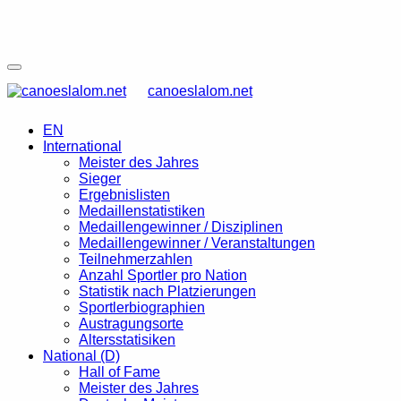
canoeslalom.net
EN
International
Meister des Jahres
Sieger
Ergebnislisten
Medaillenstatistiken
Medaillengewinner / Disziplinen
Medaillengewinner / Veranstaltungen
Teilnehmerzahlen
Anzahl Sportler pro Nation
Statistik nach Platzierungen
Sportlerbiographien
Austragungsorte
Altersstatisiken
National (D)
Hall of Fame
Meister des Jahres