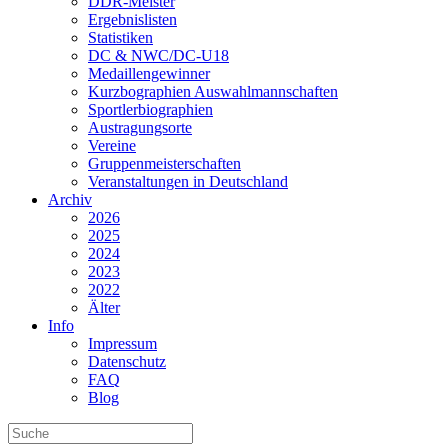
DDR-Meister
Ergebnislisten
Statistiken
DC & NWC/DC-U18
Medaillengewinner
Kurzbographien Auswahlmannschaften
Sportlerbiographien
Austragungsorte
Vereine
Gruppenmeisterschaften
Veranstaltungen in Deutschland
Archiv
2026
2025
2024
2023
2022
Älter
Info
Impressum
Datenschutz
FAQ
Blog