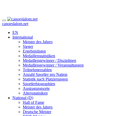
canoeslalom.net
EN
International
Meister des Jahres
Sieger
Ergebnislisten
Medaillenstatistiken
Medaillengewinner / Disziplinen
Medaillengewinner / Veranstaltungen
Teilnehmerzahlen
Anzahl Sportler pro Nation
Statistik nach Platzierungen
Sportlerbiographien
Austragungsorte
Altersstatisiken
National (D)
Hall of Fame
Meister des Jahres
Deutsche Meister