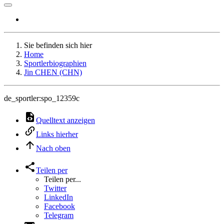
Sie befinden sich hier
Home
Sportlerbiographien
Jin CHEN (CHN)
de_sportler:spo_12359c
Quelltext anzeigen
Links hierher
Nach oben
Teilen per
Teilen per...
Twitter
LinkedIn
Facebook
Telegram