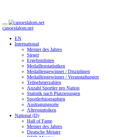
canoeslalom.net
EN
International
Meister des Jahres
Sieger
Ergebnislisten
Medaillenstatistiken
Medaillengewinner / Disziplinen
Medaillengewinner / Veranstaltungen
Teilnehmerzahlen
Anzahl Sportler pro Nation
Statistik nach Platzierungen
Sportlerbiographien
Austragungsorte
Altersstatisiken
National (D)
Hall of Fame
Meister des Jahres
Deutsche Meister