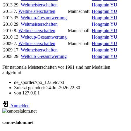
2013
29.
Weltmeisterschaften
Hongmin YU
2013
7.
Weltmeisterschaften
Mannschaft
Hongmin YU
2013
35.
Weltcup-Gesamtwertung
Hongmin YU
2010
29.
Weltmeisterschaften
Hongmin YU
2010
8.
Weltmeisterschaften
Mannschaft
Hongmin YU
2010
13.
Weltcup-Gesamtwertung
Hongmin YU
2009
7.
Weltmeisterschaften
Mannschaft
Hongmin YU
2009
17.
Weltmeisterschaften
Hongmin YU
2008
29.
Weltcup-Gesamtwertung
Hongmin YU
Für nationale Meisterschaften vor 1991 sind nur Medaillen
aufgeführt.
de_sportler/spo_12359c.txt
Zuletzt geändert:
24-Jul-2026 22:30
von
127.0.0.1
Anmelden
canoeslalom.net