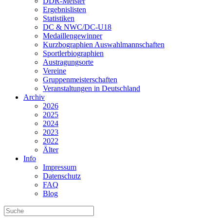
DDR-Meister
Ergebnislisten
Statistiken
DC & NWC/DC-U18
Medaillengewinner
Kurzbographien Auswahlmannschaften
Sportlerbiographien
Austragungsorte
Vereine
Gruppenmeisterschaften
Veranstaltungen in Deutschland
Archiv
2026
2025
2024
2023
2022
Älter
Info
Impressum
Datenschutz
FAQ
Blog