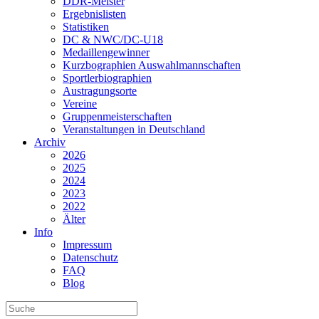
DDR-Meister
Ergebnislisten
Statistiken
DC & NWC/DC-U18
Medaillengewinner
Kurzbographien Auswahlmannschaften
Sportlerbiographien
Austragungsorte
Vereine
Gruppenmeisterschaften
Veranstaltungen in Deutschland
Archiv
2026
2025
2024
2023
2022
Älter
Info
Impressum
Datenschutz
FAQ
Blog