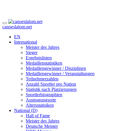
canoeslalom.net
EN
International
Meister des Jahres
Sieger
Ergebnislisten
Medaillenstatistiken
Medaillengewinner / Disziplinen
Medaillengewinner / Veranstaltungen
Teilnehmerzahlen
Anzahl Sportler pro Nation
Statistik nach Platzierungen
Sportlerbiographien
Austragungsorte
Altersstatisiken
National (D)
Hall of Fame
Meister des Jahres
Deutsche Meister