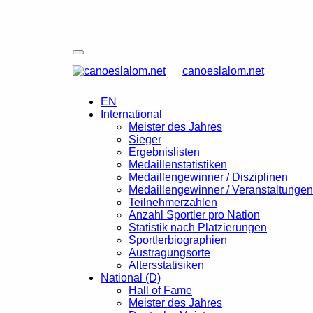
canoeslalom.net
EN
International
Meister des Jahres
Sieger
Ergebnislisten
Medaillenstatistiken
Medaillengewinner / Disziplinen
Medaillengewinner / Veranstaltungen
Teilnehmerzahlen
Anzahl Sportler pro Nation
Statistik nach Platzierungen
Sportlerbiographien
Austragungsorte
Altersstatisiken
National (D)
Hall of Fame
Meister des Jahres