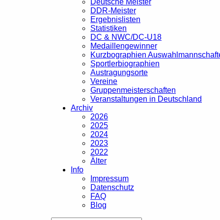
Deutsche Meister
DDR-Meister
Ergebnislisten
Statistiken
DC & NWC/DC-U18
Medaillengewinner
Kurzbographien Auswahlmannschaft
Sportlerbiographien
Austragungsorte
Vereine
Gruppenmeisterschaften
Veranstaltungen in Deutschland
Archiv
2026
2025
2024
2023
2022
Älter
Info
Impressum
Datenschutz
FAQ
Blog