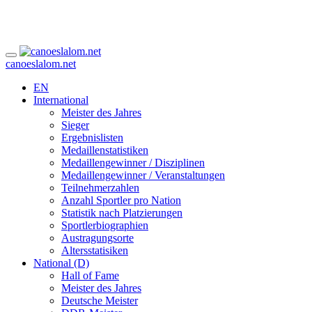
canoeslalom.net
EN
International
Meister des Jahres
Sieger
Ergebnislisten
Medaillenstatistiken
Medaillengewinner / Disziplinen
Medaillengewinner / Veranstaltungen
Teilnehmerzahlen
Anzahl Sportler pro Nation
Statistik nach Platzierungen
Sportlerbiographien
Austragungsorte
Altersstatisiken
National (D)
Hall of Fame
Meister des Jahres
Deutsche Meister