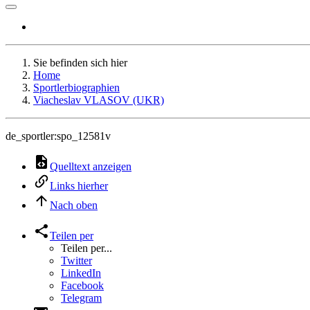
Sie befinden sich hier
Home
Sportlerbiographien
Viacheslav VLASOV (UKR)
de_sportler:spo_12581v
Quelltext anzeigen
Links hierher
Nach oben
Teilen per
Teilen per...
Twitter
LinkedIn
Facebook
Telegram