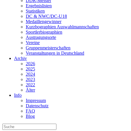
DDR-Meister
Ergebnislisten
Statistiken
DC & NWC/DC-U18
Medaillengewinner
Kurzbographien Auswahlmannschaften
Sportlerbiographien
Austragungsorte
Vereine
Gruppenmeisterschaften
Veranstaltungen in Deutschland
Archiv
2026
2025
2024
2023
2022
Älter
Info
Impressum
Datenschutz
FAQ
Blog