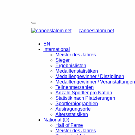
canoeslalom.net
EN
International
Meister des Jahres
Sieger
Ergebnislisten
Medaillenstatistiken
Medaillengewinner / Disziplinen
Medaillengewinner / Veranstaltungen
Teilnehmerzahlen
Anzahl Sportler pro Nation
Statistik nach Platzierungen
Sportlerbiographien
Austragungsorte
Altersstatisiken
National (D)
Hall of Fame
Meister des Jahres