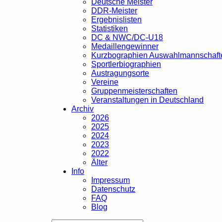
Deutsche Meister
DDR-Meister
Ergebnislisten
Statistiken
DC & NWC/DC-U18
Medaillengewinner
Kurzbographien Auswahlmannschaft
Sportlerbiographien
Austragungsorte
Vereine
Gruppenmeisterschaften
Veranstaltungen in Deutschland
Archiv
2026
2025
2024
2023
2022
Älter
Info
Impressum
Datenschutz
FAQ
Blog