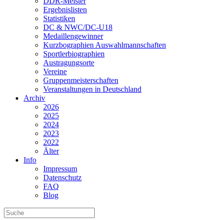
DDR-Meister
Ergebnislisten
Statistiken
DC & NWC/DC-U18
Medaillengewinner
Kurzbographien Auswahlmannschaften
Sportlerbiographien
Austragungsorte
Vereine
Gruppenmeisterschaften
Veranstaltungen in Deutschland
Archiv
2026
2025
2024
2023
2022
Älter
Info
Impressum
Datenschutz
FAQ
Blog