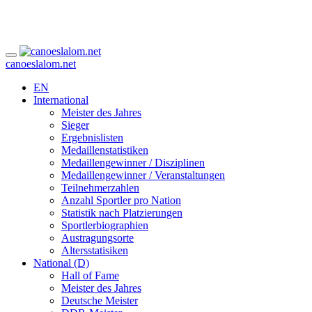
canoeslalom.net
EN
International
Meister des Jahres
Sieger
Ergebnislisten
Medaillenstatistiken
Medaillengewinner / Disziplinen
Medaillengewinner / Veranstaltungen
Teilnehmerzahlen
Anzahl Sportler pro Nation
Statistik nach Platzierungen
Sportlerbiographien
Austragungsorte
Altersstatisiken
National (D)
Hall of Fame
Meister des Jahres
Deutsche Meister