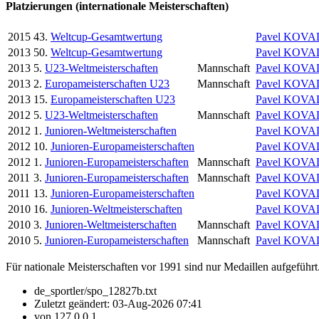
Platzierungen (internationale Meisterschaften)
2015
43.
Weltcup-Gesamtwertung
Pavel KOV
2013
50.
Weltcup-Gesamtwertung
Pavel KOV
2013
5.
U23-Weltmeisterschaften
Mannschaft
Pavel KOV
2013
2.
Europameisterschaften U23
Mannschaft
Pavel KOV
2013
15.
Europameisterschaften U23
Pavel KOV
2012
5.
U23-Weltmeisterschaften
Mannschaft
Pavel KOV
2012
1.
Junioren-Weltmeisterschaften
Pavel KOV
2012
10.
Junioren-Europameisterschaften
Pavel KOV
2012
1.
Junioren-Europameisterschaften
Mannschaft
Pavel KOV
2011
3.
Junioren-Europameisterschaften
Mannschaft
Pavel KOV
2011
13.
Junioren-Europameisterschaften
Pavel KOV
2010
16.
Junioren-Weltmeisterschaften
Pavel KOV
2010
3.
Junioren-Weltmeisterschaften
Mannschaft
Pavel KOV
2010
5.
Junioren-Europameisterschaften
Mannschaft
Pavel KOV
Für nationale Meisterschaften vor 1991 sind nur Medaillen aufgeführt
de_sportler/spo_12827b.txt
Zuletzt geändert:
03-Aug-2026 07:41
von
127.0.0.1