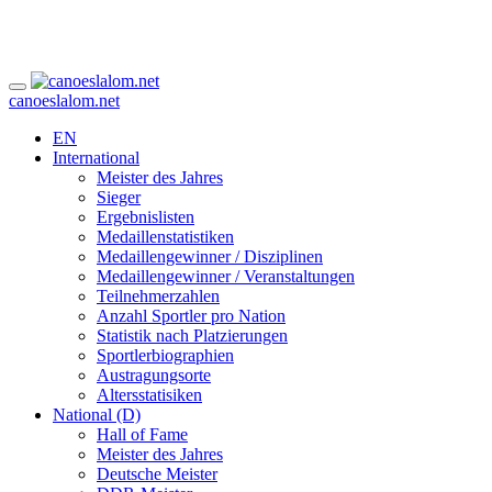
canoeslalom.net
EN
International
Meister des Jahres
Sieger
Ergebnislisten
Medaillenstatistiken
Medaillengewinner / Disziplinen
Medaillengewinner / Veranstaltungen
Teilnehmerzahlen
Anzahl Sportler pro Nation
Statistik nach Platzierungen
Sportlerbiographien
Austragungsorte
Altersstatisiken
National (D)
Hall of Fame
Meister des Jahres
Deutsche Meister