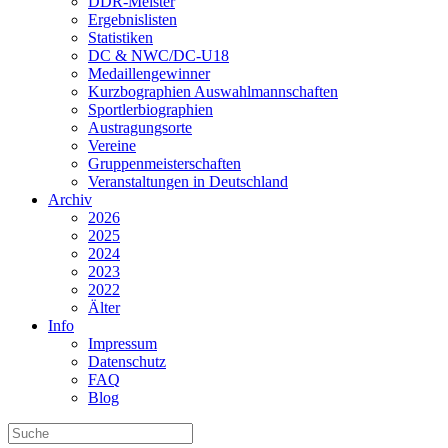
DDR-Meister
Ergebnislisten
Statistiken
DC & NWC/DC-U18
Medaillengewinner
Kurzbographien Auswahlmannschaften
Sportlerbiographien
Austragungsorte
Vereine
Gruppenmeisterschaften
Veranstaltungen in Deutschland
Archiv
2026
2025
2024
2023
2022
Älter
Info
Impressum
Datenschutz
FAQ
Blog