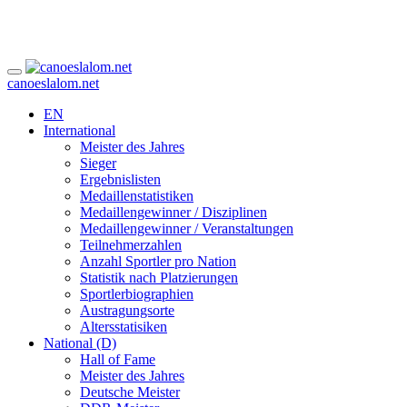
canoeslalom.net
EN
International
Meister des Jahres
Sieger
Ergebnislisten
Medaillenstatistiken
Medaillengewinner / Disziplinen
Medaillengewinner / Veranstaltungen
Teilnehmerzahlen
Anzahl Sportler pro Nation
Statistik nach Platzierungen
Sportlerbiographien
Austragungsorte
Altersstatisiken
National (D)
Hall of Fame
Meister des Jahres
Deutsche Meister