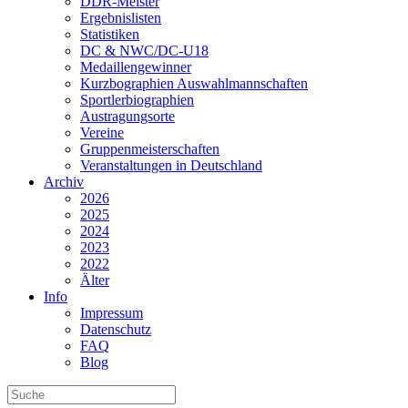
DDR-Meister
Ergebnislisten
Statistiken
DC & NWC/DC-U18
Medaillengewinner
Kurzbographien Auswahlmannschaften
Sportlerbiographien
Austragungsorte
Vereine
Gruppenmeisterschaften
Veranstaltungen in Deutschland
Archiv
2026
2025
2024
2023
2022
Älter
Info
Impressum
Datenschutz
FAQ
Blog