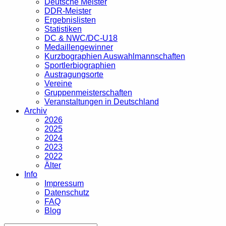
Deutsche Meister
DDR-Meister
Ergebnislisten
Statistiken
DC & NWC/DC-U18
Medaillengewinner
Kurzbographien Auswahlmannschaften
Sportlerbiographien
Austragungsorte
Vereine
Gruppenmeisterschaften
Veranstaltungen in Deutschland
Archiv
2026
2025
2024
2023
2022
Älter
Info
Impressum
Datenschutz
FAQ
Blog