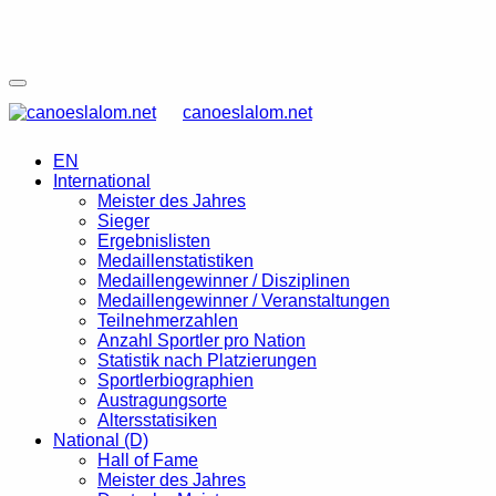
canoeslalom.net
EN
International
Meister des Jahres
Sieger
Ergebnislisten
Medaillenstatistiken
Medaillengewinner / Disziplinen
Medaillengewinner / Veranstaltungen
Teilnehmerzahlen
Anzahl Sportler pro Nation
Statistik nach Platzierungen
Sportlerbiographien
Austragungsorte
Altersstatisiken
National (D)
Hall of Fame
Meister des Jahres