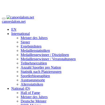
canoeslalom.net
EN
International
Meister des Jahres
Sieger
Ergebnislisten
Medaillenstatistiken
Medaillengewinner / Disziplinen
Medaillengewinner / Veranstaltungen
Teilnehmerzahlen
Anzahl Sportler pro Nation
Statistik nach Platzierungen
Sportlerbiographien
Austragungsorte
Altersstatisiken
National (D)
Hall of Fame
Meister des Jahres
Deutsche Meister