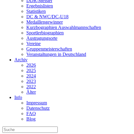
DDR-Meister
Ergebnislisten
Statistiken
DC & NWC/DC-U18
Medaillengewinner
Kurzbographien Auswahlmannschaften
Sportlerbiographien
Austragungsorte
Vereine
Gruppenmeisterschaften
Veranstaltungen in Deutschland
Archiv
2026
2025
2024
2023
2022
Älter
Info
Impressum
Datenschutz
FAQ
Blog