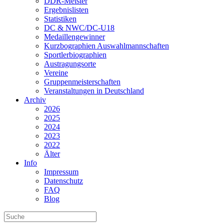
DDR-Meister
Ergebnislisten
Statistiken
DC & NWC/DC-U18
Medaillengewinner
Kurzbographien Auswahlmannschaften
Sportlerbiographien
Austragungsorte
Vereine
Gruppenmeisterschaften
Veranstaltungen in Deutschland
Archiv
2026
2025
2024
2023
2022
Älter
Info
Impressum
Datenschutz
FAQ
Blog