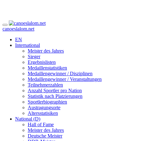
canoeslalom.net
EN
International
Meister des Jahres
Sieger
Ergebnislisten
Medaillenstatistiken
Medaillengewinner / Disziplinen
Medaillengewinner / Veranstaltungen
Teilnehmerzahlen
Anzahl Sportler pro Nation
Statistik nach Platzierungen
Sportlerbiographien
Austragungsorte
Altersstatisiken
National (D)
Hall of Fame
Meister des Jahres
Deutsche Meister