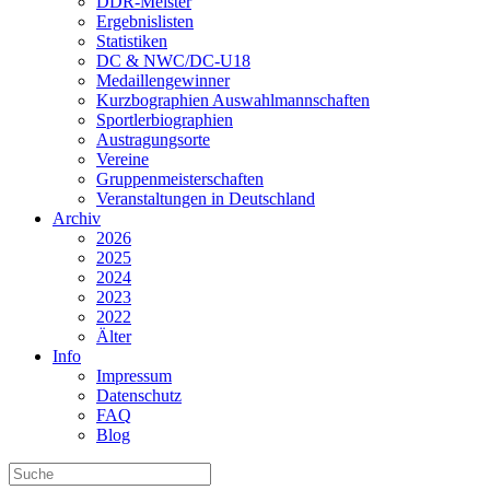
DDR-Meister
Ergebnislisten
Statistiken
DC & NWC/DC-U18
Medaillengewinner
Kurzbographien Auswahlmannschaften
Sportlerbiographien
Austragungsorte
Vereine
Gruppenmeisterschaften
Veranstaltungen in Deutschland
Archiv
2026
2025
2024
2023
2022
Älter
Info
Impressum
Datenschutz
FAQ
Blog