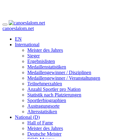
canoeslalom.net
EN
International
Meister des Jahres
Sieger
Ergebnislisten
Medaillenstatistiken
Medaillengewinner / Disziplinen
Medaillengewinner / Veranstaltungen
Teilnehmerzahlen
Anzahl Sportler pro Nation
Statistik nach Platzierungen
Sportlerbiographien
Austragungsorte
Altersstatisiken
National (D)
Hall of Fame
Meister des Jahres
Deutsche Meister