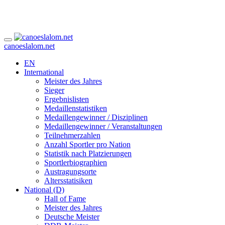
canoeslalom.net
EN
International
Meister des Jahres
Sieger
Ergebnislisten
Medaillenstatistiken
Medaillengewinner / Disziplinen
Medaillengewinner / Veranstaltungen
Teilnehmerzahlen
Anzahl Sportler pro Nation
Statistik nach Platzierungen
Sportlerbiographien
Austragungsorte
Altersstatisiken
National (D)
Hall of Fame
Meister des Jahres
Deutsche Meister