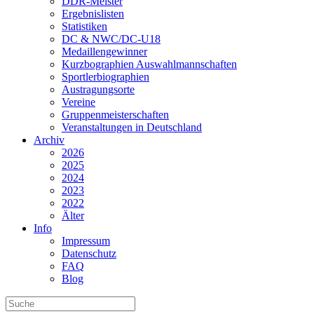
DDR-Meister
Ergebnislisten
Statistiken
DC & NWC/DC-U18
Medaillengewinner
Kurzbographien Auswahlmannschaften
Sportlerbiographien
Austragungsorte
Vereine
Gruppenmeisterschaften
Veranstaltungen in Deutschland
Archiv
2026
2025
2024
2023
2022
Älter
Info
Impressum
Datenschutz
FAQ
Blog