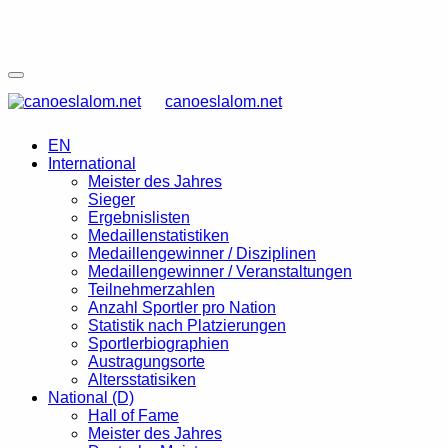
canoeslalom.net
EN
International
Meister des Jahres
Sieger
Ergebnislisten
Medaillenstatistiken
Medaillengewinner / Disziplinen
Medaillengewinner / Veranstaltungen
Teilnehmerzahlen
Anzahl Sportler pro Nation
Statistik nach Platzierungen
Sportlerbiographien
Austragungsorte
Altersstatisiken
National (D)
Hall of Fame
Meister des Jahres