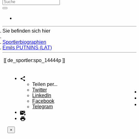
Sie befinden sich hier
Home
Sportlerbiographien
Emils PUTNINS (LAT)
de_sportler:spo_14444p
Teilen per...
Twitter
LinkedIn
Facebook
Telegram
×