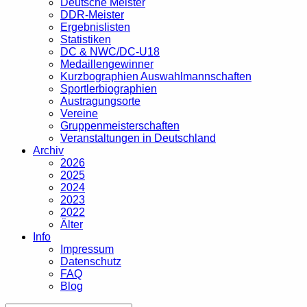
Deutsche Meister
DDR-Meister
Ergebnislisten
Statistiken
DC & NWC/DC-U18
Medaillengewinner
Kurzbographien Auswahlmannschaften
Sportlerbiographien
Austragungsorte
Vereine
Gruppenmeisterschaften
Veranstaltungen in Deutschland
Archiv
2026
2025
2024
2023
2022
Älter
Info
Impressum
Datenschutz
FAQ
Blog