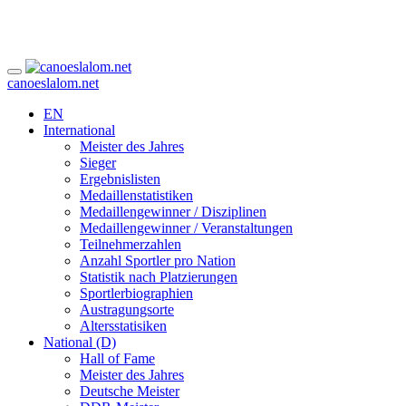
canoeslalom.net
EN
International
Meister des Jahres
Sieger
Ergebnislisten
Medaillenstatistiken
Medaillengewinner / Disziplinen
Medaillengewinner / Veranstaltungen
Teilnehmerzahlen
Anzahl Sportler pro Nation
Statistik nach Platzierungen
Sportlerbiographien
Austragungsorte
Altersstatisiken
National (D)
Hall of Fame
Meister des Jahres
Deutsche Meister