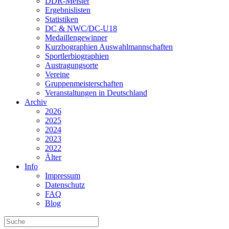
DDR-Meister
Ergebnislisten
Statistiken
DC & NWC/DC-U18
Medaillengewinner
Kurzbographien Auswahlmannschaften
Sportlerbiographien
Austragungsorte
Vereine
Gruppenmeisterschaften
Veranstaltungen in Deutschland
Archiv
2026
2025
2024
2023
2022
Älter
Info
Impressum
Datenschutz
FAQ
Blog