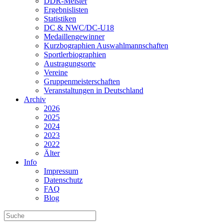
DDR-Meister
Ergebnislisten
Statistiken
DC & NWC/DC-U18
Medaillengewinner
Kurzbographien Auswahlmannschaften
Sportlerbiographien
Austragungsorte
Vereine
Gruppenmeisterschaften
Veranstaltungen in Deutschland
Archiv
2026
2025
2024
2023
2022
Älter
Info
Impressum
Datenschutz
FAQ
Blog