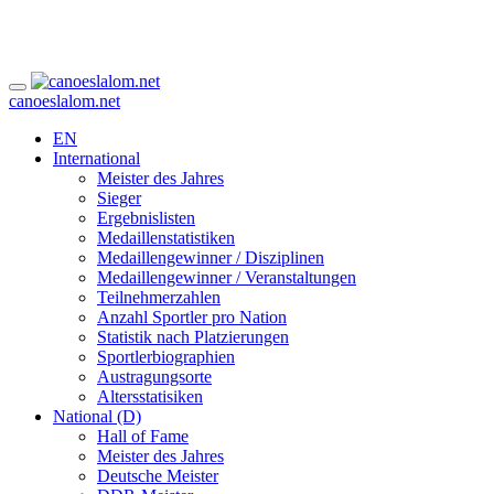
canoeslalom.net
EN
International
Meister des Jahres
Sieger
Ergebnislisten
Medaillenstatistiken
Medaillengewinner / Disziplinen
Medaillengewinner / Veranstaltungen
Teilnehmerzahlen
Anzahl Sportler pro Nation
Statistik nach Platzierungen
Sportlerbiographien
Austragungsorte
Altersstatisiken
National (D)
Hall of Fame
Meister des Jahres
Deutsche Meister