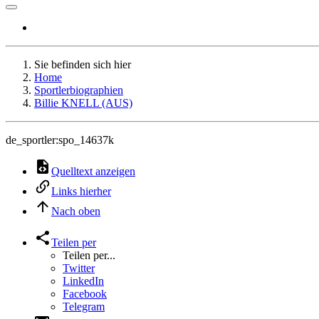
Sie befinden sich hier
Home
Sportlerbiographien
Billie KNELL (AUS)
de_sportler:spo_14637k
Quelltext anzeigen
Links hierher
Nach oben
Teilen per
Teilen per...
Twitter
LinkedIn
Facebook
Telegram