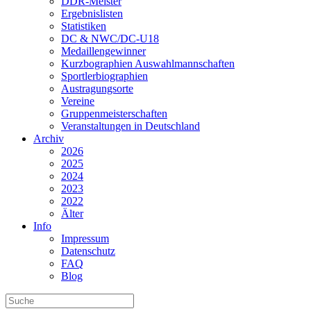
DDR-Meister
Ergebnislisten
Statistiken
DC & NWC/DC-U18
Medaillengewinner
Kurzbographien Auswahlmannschaften
Sportlerbiographien
Austragungsorte
Vereine
Gruppenmeisterschaften
Veranstaltungen in Deutschland
Archiv
2026
2025
2024
2023
2022
Älter
Info
Impressum
Datenschutz
FAQ
Blog