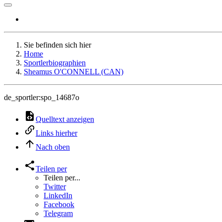
Sie befinden sich hier
Home
Sportlerbiographien
Sheamus O'CONNELL (CAN)
de_sportler:spo_14687o
Quelltext anzeigen
Links hierher
Nach oben
Teilen per
Teilen per...
Twitter
LinkedIn
Facebook
Telegram