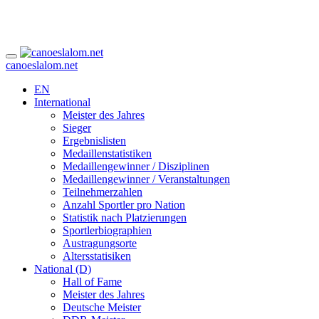
canoeslalom.net
EN
International
Meister des Jahres
Sieger
Ergebnislisten
Medaillenstatistiken
Medaillengewinner / Disziplinen
Medaillengewinner / Veranstaltungen
Teilnehmerzahlen
Anzahl Sportler pro Nation
Statistik nach Platzierungen
Sportlerbiographien
Austragungsorte
Altersstatisiken
National (D)
Hall of Fame
Meister des Jahres
Deutsche Meister