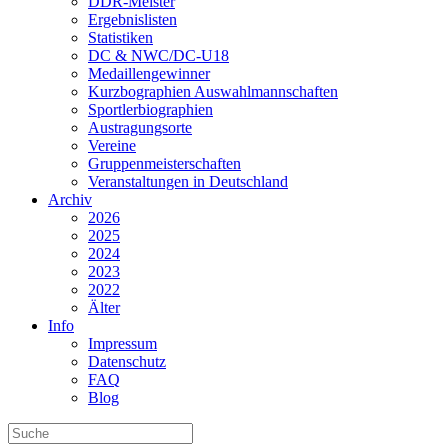
DDR-Meister
Ergebnislisten
Statistiken
DC & NWC/DC-U18
Medaillengewinner
Kurzbographien Auswahlmannschaften
Sportlerbiographien
Austragungsorte
Vereine
Gruppenmeisterschaften
Veranstaltungen in Deutschland
Archiv
2026
2025
2024
2023
2022
Älter
Info
Impressum
Datenschutz
FAQ
Blog