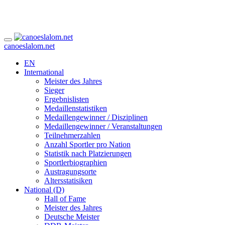
canoeslalom.net
EN
International
Meister des Jahres
Sieger
Ergebnislisten
Medaillenstatistiken
Medaillengewinner / Disziplinen
Medaillengewinner / Veranstaltungen
Teilnehmerzahlen
Anzahl Sportler pro Nation
Statistik nach Platzierungen
Sportlerbiographien
Austragungsorte
Altersstatisiken
National (D)
Hall of Fame
Meister des Jahres
Deutsche Meister