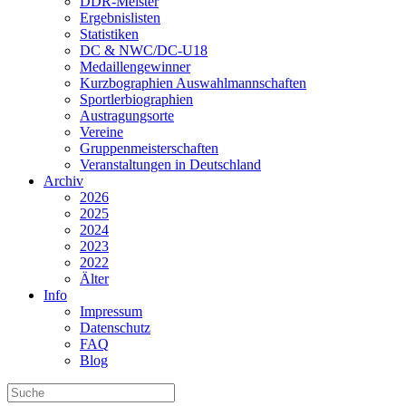
DDR-Meister
Ergebnislisten
Statistiken
DC & NWC/DC-U18
Medaillengewinner
Kurzbographien Auswahlmannschaften
Sportlerbiographien
Austragungsorte
Vereine
Gruppenmeisterschaften
Veranstaltungen in Deutschland
Archiv
2026
2025
2024
2023
2022
Älter
Info
Impressum
Datenschutz
FAQ
Blog