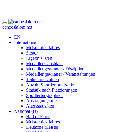
canoeslalom.net
EN
International
Meister des Jahres
Sieger
Ergebnislisten
Medaillenstatistiken
Medaillengewinner / Disziplinen
Medaillengewinner / Veranstaltungen
Teilnehmerzahlen
Anzahl Sportler pro Nation
Statistik nach Platzierungen
Sportlerbiographien
Austragungsorte
Altersstatisiken
National (D)
Hall of Fame
Meister des Jahres
Deutsche Meister