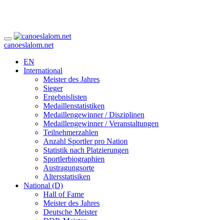
canoeslalom.net
EN
International
Meister des Jahres
Sieger
Ergebnislisten
Medaillenstatistiken
Medaillengewinner / Disziplinen
Medaillengewinner / Veranstaltungen
Teilnehmerzahlen
Anzahl Sportler pro Nation
Statistik nach Platzierungen
Sportlerbiographien
Austragungsorte
Altersstatisiken
National (D)
Hall of Fame
Meister des Jahres
Deutsche Meister