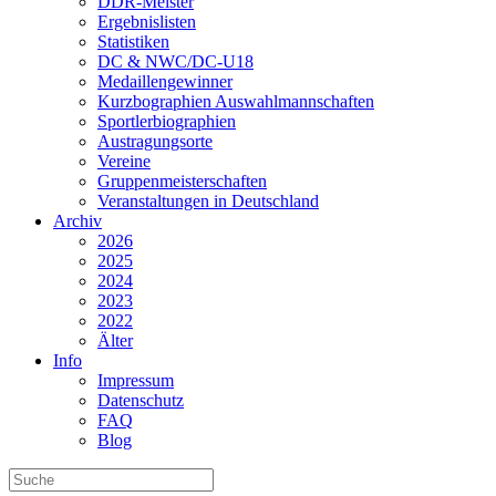
DDR-Meister
Ergebnislisten
Statistiken
DC & NWC/DC-U18
Medaillengewinner
Kurzbographien Auswahlmannschaften
Sportlerbiographien
Austragungsorte
Vereine
Gruppenmeisterschaften
Veranstaltungen in Deutschland
Archiv
2026
2025
2024
2023
2022
Älter
Info
Impressum
Datenschutz
FAQ
Blog