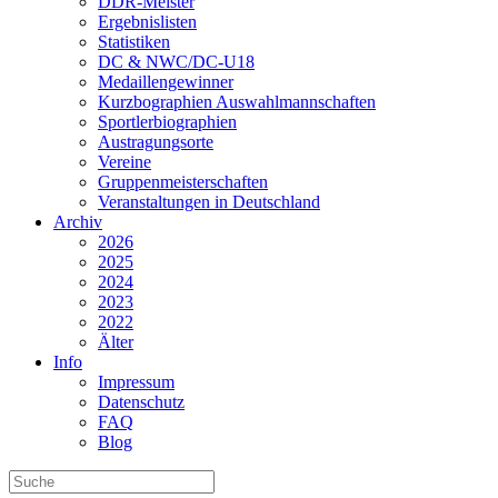
DDR-Meister
Ergebnislisten
Statistiken
DC & NWC/DC-U18
Medaillengewinner
Kurzbographien Auswahlmannschaften
Sportlerbiographien
Austragungsorte
Vereine
Gruppenmeisterschaften
Veranstaltungen in Deutschland
Archiv
2026
2025
2024
2023
2022
Älter
Info
Impressum
Datenschutz
FAQ
Blog