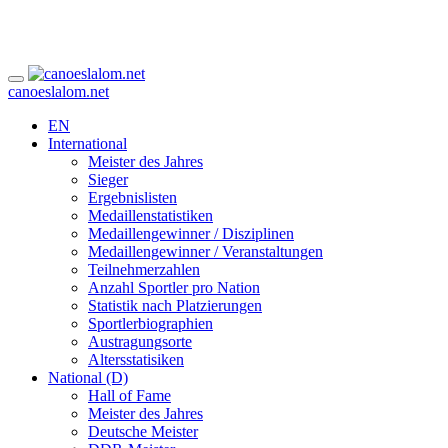
canoeslalom.net
EN
International
Meister des Jahres
Sieger
Ergebnislisten
Medaillenstatistiken
Medaillengewinner / Disziplinen
Medaillengewinner / Veranstaltungen
Teilnehmerzahlen
Anzahl Sportler pro Nation
Statistik nach Platzierungen
Sportlerbiographien
Austragungsorte
Altersstatisiken
National (D)
Hall of Fame
Meister des Jahres
Deutsche Meister