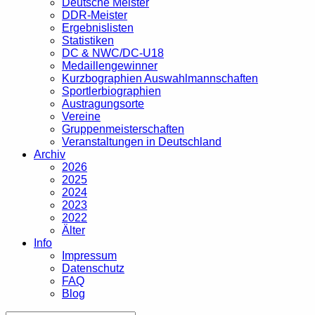
Deutsche Meister
DDR-Meister
Ergebnislisten
Statistiken
DC & NWC/DC-U18
Medaillengewinner
Kurzbographien Auswahlmannschaften
Sportlerbiographien
Austragungsorte
Vereine
Gruppenmeisterschaften
Veranstaltungen in Deutschland
Archiv
2026
2025
2024
2023
2022
Älter
Info
Impressum
Datenschutz
FAQ
Blog