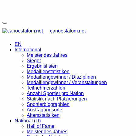
canoeslalom.net
EN
International
Meister des Jahres
Sieger
Ergebnislisten
Medaillenstatistiken
Medaillengewinner / Disziplinen
Medaillengewinner / Veranstaltungen
Teilnehmerzahlen
Anzahl Sportler pro Nation
Statistik nach Platzierungen
Sportlerbiographien
Austragungsorte
Altersstatisiken
National (D)
Hall of Fame
Meister des Jahres