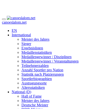
canoeslalom.net
EN
International
Meister des Jahres
Sieger
Ergebnislisten
Medaillenstatistiken
Medaillengewinner / Disziplinen
Medaillengewinner / Veranstaltungen
Teilnehmerzahlen
Anzahl Sportler pro Nation
Statistik nach Platzierungen
Sportlerbiographien
Austragungsorte
Altersstatisiken
National (D)
Hall of Fame
Meister des Jahres
Deutsche Meister