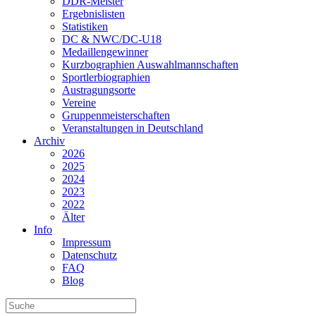
DDR-Meister
Ergebnislisten
Statistiken
DC & NWC/DC-U18
Medaillengewinner
Kurzbographien Auswahlmannschaften
Sportlerbiographien
Austragungsorte
Vereine
Gruppenmeisterschaften
Veranstaltungen in Deutschland
Archiv
2026
2025
2024
2023
2022
Älter
Info
Impressum
Datenschutz
FAQ
Blog