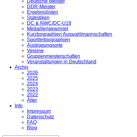
Deutsche Meister
DDR-Meister
Ergebnislisten
Statistiken
DC & NWC/DC-U18
Medaillengewinner
Kurzbographien Auswahlmannschaften
Sportlerbiographien
Austragungsorte
Vereine
Gruppenmeisterschaften
Veranstaltungen in Deutschland
Archiv
2026
2025
2024
2023
2022
Älter
Info
Impressum
Datenschutz
FAQ
Blog