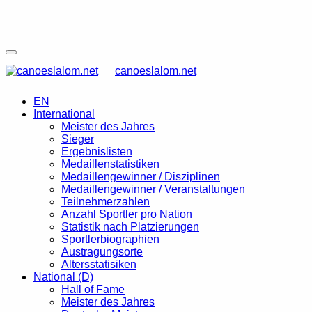
canoeslalom.net
EN
International
Meister des Jahres
Sieger
Ergebnislisten
Medaillenstatistiken
Medaillengewinner / Disziplinen
Medaillengewinner / Veranstaltungen
Teilnehmerzahlen
Anzahl Sportler pro Nation
Statistik nach Platzierungen
Sportlerbiographien
Austragungsorte
Altersstatisiken
National (D)
Hall of Fame
Meister des Jahres