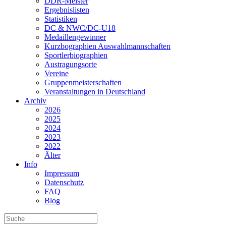
DDR-Meister
Ergebnislisten
Statistiken
DC & NWC/DC-U18
Medaillengewinner
Kurzbographien Auswahlmannschaften
Sportlerbiographien
Austragungsorte
Vereine
Gruppenmeisterschaften
Veranstaltungen in Deutschland
Archiv
2026
2025
2024
2023
2022
Älter
Info
Impressum
Datenschutz
FAQ
Blog