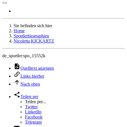
Sie befinden sich hier
Home
Sportlerbiographien
Nicoletta KICKARTZ
de_sportler:spo_15552k
Quelltext anzeigen
Links hierher
Nach oben
Teilen per
Teilen per...
Twitter
LinkedIn
Facebook
Telegram