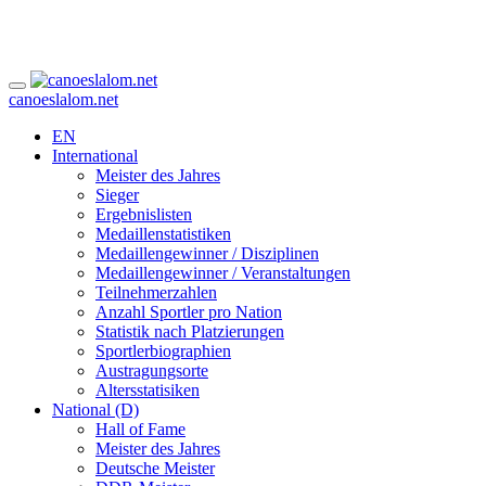
canoeslalom.net
EN
International
Meister des Jahres
Sieger
Ergebnislisten
Medaillenstatistiken
Medaillengewinner / Disziplinen
Medaillengewinner / Veranstaltungen
Teilnehmerzahlen
Anzahl Sportler pro Nation
Statistik nach Platzierungen
Sportlerbiographien
Austragungsorte
Altersstatisiken
National (D)
Hall of Fame
Meister des Jahres
Deutsche Meister