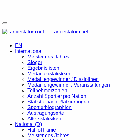
canoeslalom.net
EN
International
Meister des Jahres
Sieger
Ergebnislisten
Medaillenstatistiken
Medaillengewinner / Disziplinen
Medaillengewinner / Veranstaltungen
Teilnehmerzahlen
Anzahl Sportler pro Nation
Statistik nach Platzierungen
Sportlerbiographien
Austragungsorte
Altersstatisiken
National (D)
Hall of Fame
Meister des Jahres