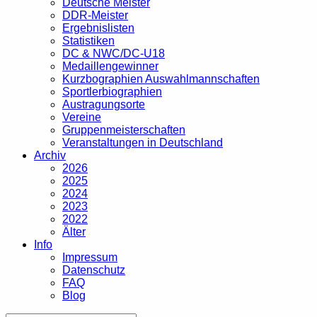
Deutsche Meister
DDR-Meister
Ergebnislisten
Statistiken
DC & NWC/DC-U18
Medaillengewinner
Kurzbographien Auswahlmannschaften
Sportlerbiographien
Austragungsorte
Vereine
Gruppenmeisterschaften
Veranstaltungen in Deutschland
Archiv
2026
2025
2024
2023
2022
Älter
Info
Impressum
Datenschutz
FAQ
Blog