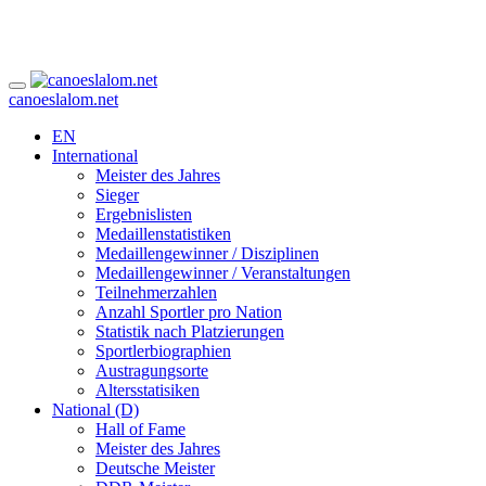
canoeslalom.net
EN
International
Meister des Jahres
Sieger
Ergebnislisten
Medaillenstatistiken
Medaillengewinner / Disziplinen
Medaillengewinner / Veranstaltungen
Teilnehmerzahlen
Anzahl Sportler pro Nation
Statistik nach Platzierungen
Sportlerbiographien
Austragungsorte
Altersstatisiken
National (D)
Hall of Fame
Meister des Jahres
Deutsche Meister