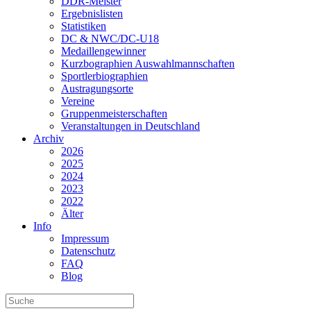
DDR-Meister
Ergebnislisten
Statistiken
DC & NWC/DC-U18
Medaillengewinner
Kurzbographien Auswahlmannschaften
Sportlerbiographien
Austragungsorte
Vereine
Gruppenmeisterschaften
Veranstaltungen in Deutschland
Archiv
2026
2025
2024
2023
2022
Älter
Info
Impressum
Datenschutz
FAQ
Blog