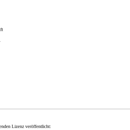
ft
.
genden Lizenz veröffentlicht: