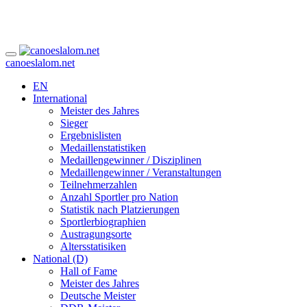
canoeslalom.net
EN
International
Meister des Jahres
Sieger
Ergebnislisten
Medaillenstatistiken
Medaillengewinner / Disziplinen
Medaillengewinner / Veranstaltungen
Teilnehmerzahlen
Anzahl Sportler pro Nation
Statistik nach Platzierungen
Sportlerbiographien
Austragungsorte
Altersstatisiken
National (D)
Hall of Fame
Meister des Jahres
Deutsche Meister