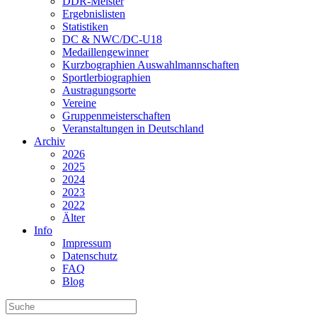
DDR-Meister
Ergebnislisten
Statistiken
DC & NWC/DC-U18
Medaillengewinner
Kurzbographien Auswahlmannschaften
Sportlerbiographien
Austragungsorte
Vereine
Gruppenmeisterschaften
Veranstaltungen in Deutschland
Archiv
2026
2025
2024
2023
2022
Älter
Info
Impressum
Datenschutz
FAQ
Blog