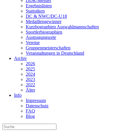
DDR-Meister
Ergebnislisten
Statistiken
DC & NWC/DC-U18
Medaillengewinner
Kurzbographien Auswahlmannschaften
Sportlerbiographien
Austragungsorte
Vereine
Gruppenmeisterschaften
Veranstaltungen in Deutschland
Archiv
2026
2025
2024
2023
2022
Älter
Info
Impressum
Datenschutz
FAQ
Blog