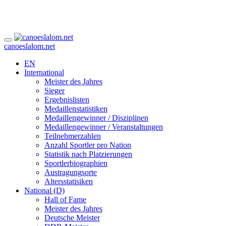
canoeslalom.net
EN
International
Meister des Jahres
Sieger
Ergebnislisten
Medaillenstatistiken
Medaillengewinner / Disziplinen
Medaillengewinner / Veranstaltungen
Teilnehmerzahlen
Anzahl Sportler pro Nation
Statistik nach Platzierungen
Sportlerbiographien
Austragungsorte
Altersstatisiken
National (D)
Hall of Fame
Meister des Jahres
Deutsche Meister