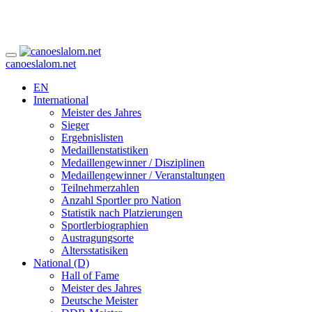
canoeslalom.net
EN
International
Meister des Jahres
Sieger
Ergebnislisten
Medaillenstatistiken
Medaillengewinner / Disziplinen
Medaillengewinner / Veranstaltungen
Teilnehmerzahlen
Anzahl Sportler pro Nation
Statistik nach Platzierungen
Sportlerbiographien
Austragungsorte
Altersstatisiken
National (D)
Hall of Fame
Meister des Jahres
Deutsche Meister