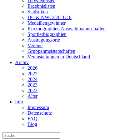
DDR-Meister
Ergebnislisten
Statistiken
DC & NWC/DC-U18
Medaillengewinner
Kurzbographien Auswahlmannschaften
Sportlerbiographien
Austragungsorte
Vereine
Gruppenmeisterschaften
Veranstaltungen in Deutschland
Archiv
2026
2025
2024
2023
2022
Älter
Info
Impressum
Datenschutz
FAQ
Blog