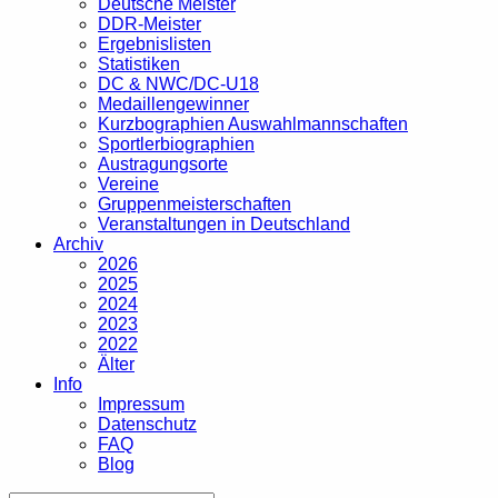
Deutsche Meister
DDR-Meister
Ergebnislisten
Statistiken
DC & NWC/DC-U18
Medaillengewinner
Kurzbographien Auswahlmannschaften
Sportlerbiographien
Austragungsorte
Vereine
Gruppenmeisterschaften
Veranstaltungen in Deutschland
Archiv
2026
2025
2024
2023
2022
Älter
Info
Impressum
Datenschutz
FAQ
Blog