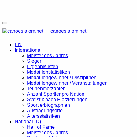
canoeslalom.net
EN
International
Meister des Jahres
Sieger
Ergebnislisten
Medaillenstatistiken
Medaillengewinner / Disziplinen
Medaillengewinner / Veranstaltungen
Teilnehmerzahlen
Anzahl Sportler pro Nation
Statistik nach Platzierungen
Sportlerbiographien
Austragungsorte
Altersstatisiken
National (D)
Hall of Fame
Meister des Jahres