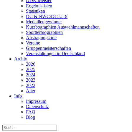
DDR-Meister
Ergebnislisten
Statistiken
DC & NWC/DC-U18
Medaillengewinner
Kurzbographien Auswahlmannschaften
Sportlerbiographien
Austragungsorte
Vereine
Gruppenmeisterschaften
Veranstaltungen in Deutschland
Archiv
2026
2025
2024
2023
2022
Älter
Info
Impressum
Datenschutz
FAQ
Blog