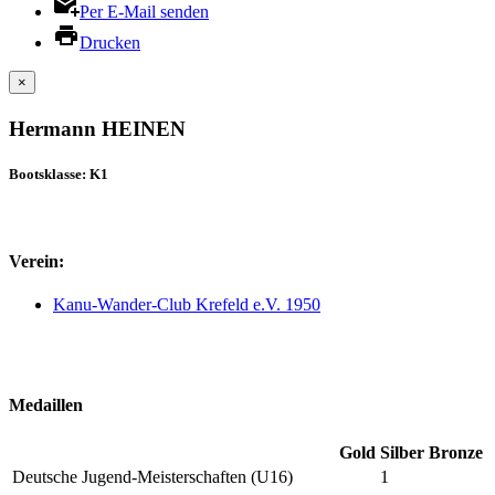
Per E-Mail senden
Drucken
×
Hermann HEINEN
Bootsklasse: K1
Verein:
Kanu-Wander-Club Krefeld e.V. 1950
Medaillen
Gold
Silber
Bronze
Deutsche Jugend-Meisterschaften (U16)
1