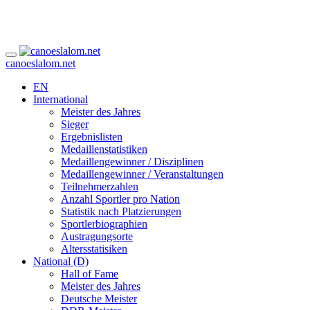
canoeslalom.net
EN
International
Meister des Jahres
Sieger
Ergebnislisten
Medaillenstatistiken
Medaillengewinner / Disziplinen
Medaillengewinner / Veranstaltungen
Teilnehmerzahlen
Anzahl Sportler pro Nation
Statistik nach Platzierungen
Sportlerbiographien
Austragungsorte
Altersstatisiken
National (D)
Hall of Fame
Meister des Jahres
Deutsche Meister