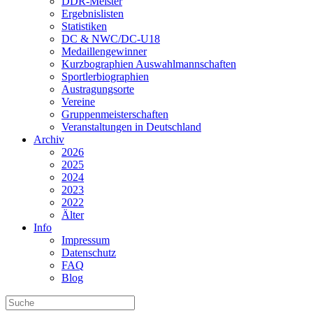
DDR-Meister
Ergebnislisten
Statistiken
DC & NWC/DC-U18
Medaillengewinner
Kurzbographien Auswahlmannschaften
Sportlerbiographien
Austragungsorte
Vereine
Gruppenmeisterschaften
Veranstaltungen in Deutschland
Archiv
2026
2025
2024
2023
2022
Älter
Info
Impressum
Datenschutz
FAQ
Blog