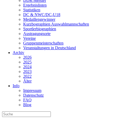
DDR-Meister
Ergebnislisten
Statistiken
DC & NWC/DC-U18
Medaillengewinner
Kurzbographien Auswahlmannschaften
Sportlerbiographien
Austragungsorte
Vereine
Gruppenmeisterschaften
Veranstaltungen in Deutschland
Archiv
2026
2025
2024
2023
2022
Älter
Info
Impressum
Datenschutz
FAQ
Blog