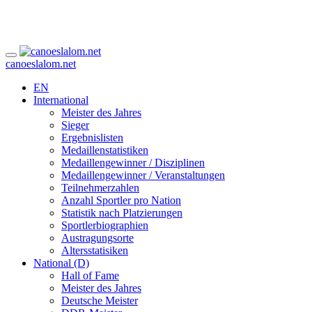
canoeslalom.net
EN
International
Meister des Jahres
Sieger
Ergebnislisten
Medaillenstatistiken
Medaillengewinner / Disziplinen
Medaillengewinner / Veranstaltungen
Teilnehmerzahlen
Anzahl Sportler pro Nation
Statistik nach Platzierungen
Sportlerbiographien
Austragungsorte
Altersstatisiken
National (D)
Hall of Fame
Meister des Jahres
Deutsche Meister